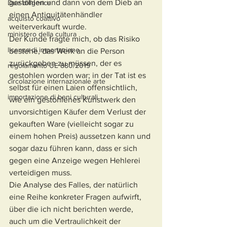
gestohlen und dann von dem Dieb an 
Due diligence
einen Antiquitätenhändler 
acquisto coattivo
weiterverkauft wurde.
ministero della cultura
Der Kunde fragte mich, ob das Risiko 
licenza di importazione
bestehe, das Werk an die Person 
zurückgeben zu müssen, der es 
regolamento UE 880/2019
gestohlen worden war; in der Tat ist es 
circolazione internazionale arte
selbst für einen Laien offensichtlich, 
importazione di beni culturali
wie ein gestohlenes Kunstwerk den 
unvorsichtigen Käufer dem Verlust der 
gekauften Ware (vielleicht sogar zu 
einem hohen Preis) aussetzen kann und 
sogar dazu führen kann, dass er sich 
gegen eine Anzeige wegen Hehlerei 
verteidigen muss.
Die Analyse des Falles, der natürlich 
eine Reihe konkreter Fragen aufwirft, 
über die ich nicht berichten werde, 
auch um die Vertraulichkeit der 