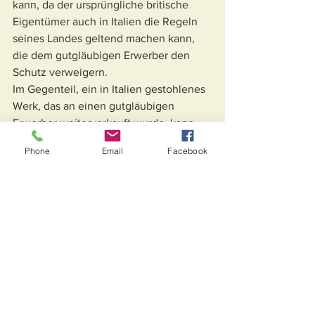
kann, da der ursprüngliche britische 
Eigentümer auch in Italien die Regeln 
seines Landes geltend machen kann, 
die dem gutgläubigen Erwerber den 
Schutz verweigern.
Im Gegenteil, ein in Italien gestohlenes 
Werk, das an einen gutgläubigen 
Erwerber weiterverkauft wurde, kann 
nicht nachträglich beansprucht werden, 
Phone
Email
Facebook
wenn es anschließend rechtmäßig 
ausgeführt wurde; es sei jedoch auf das 
oben Gesagte zu den Voraussetzungen 
für die Anerkennung der Gutgläubigkeit 
des Erwerbers hingewiesen.
Für den Fall, dass das Werk 
beansprucht werden kann, sehen alle 
genannten internationalen Normen, 
wenn auch mit einigen Unterschieden, 
einen gerechten Ausgleich zugunsten 