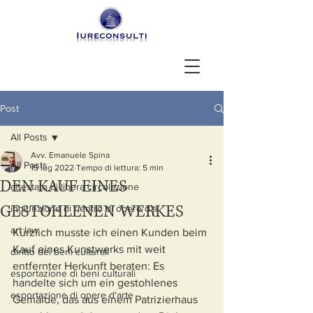
Post
All Posts
Avv. Emanuele Spina
All Posts
15 lug 2022
Tempo di lettura: 5 min
DEN KAUF EINES
attestato di libera circolazione
GESTOHLENEN WERKES
ingiunzione di rientro di opere d'a
art law
Kürzlich musste ich einen Kunden beim 
Kauf eines Kunstwerks mit weit 
diritto dei beni culturali
entfernter Herkunft beraten: Es 
esportazione di beni culturali
handelte sich um ein gestohlenes 
esportazione di opere d'arte
Gemälde, das aus einem Patrizierhaus 