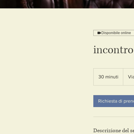
Disponibile online
incontro
30 minuti
3
Vi
0
m
i
Richiesta di pre
n
u
t
i
Descrizione del s