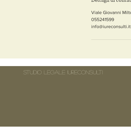
Dettagli di conta
Viale Giovanni Milto
055241599
info@iureconsulti.it
Studio Legale IURECONSULTI