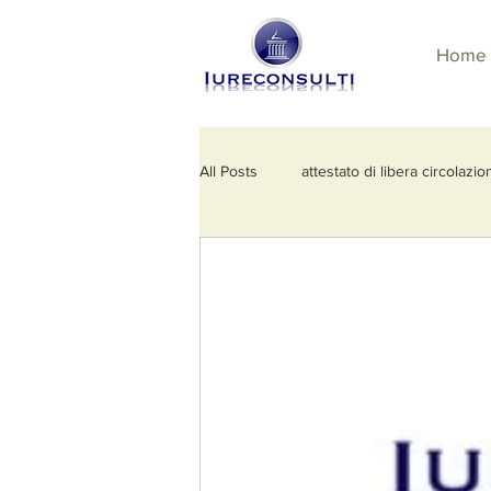
Home
All Posts
attestato di libera circolazio
esportazione di beni culturali
e
licenza di importazione
regola