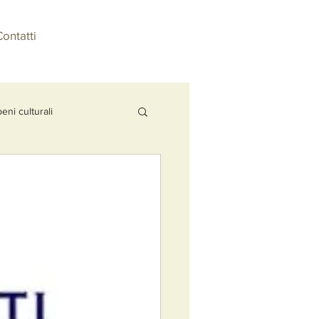
ontatti
beni culturali
ministero della cultura
one di beni culturali