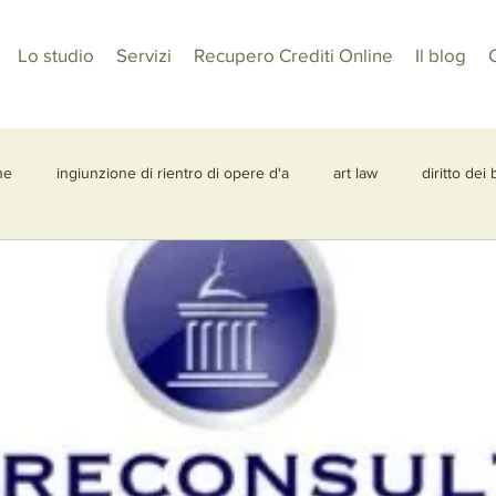
Lo studio
Servizi
Recupero Crediti Online
Il blog
C
ne
ingiunzione di rientro di opere d'a
art law
diritto dei 
sportazione di opere d'arte
Due diligence
acquisto coattivo
mento UE 880/2019
circolazione internazionale arte
importazi