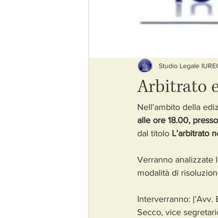
Studio Legale IUR
Arbitrato 
Nell'ambito della edi
alle ore 18.00, press
dal titolo
 L’arbitrato 
Verranno analizzate le
modalità di risoluzione 
Interverranno: 
l
’Avv.
Secco, vice segretar