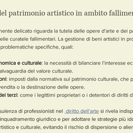
el patrimonio artistico in ambito fallime
ente delicato riguarda la tutela delle opere d'arte e dei p
elle curatele fallimentari. La gestione di beni artistici in p
problematiche specifiche, quali:
nomica e culturale
: la necessità di bilanciare l'interesse 
salvaguardia del valore culturale.
oni
: imposti dalla normativa sul patrimonio culturale, che
vendita o la destinazione delle opere.
dei terzi
: come i legittimi proprietari o i detentori di diritti 
nsulenza di professionisti nel 
 diritto dell'arte
 si rivela indi
 inquadramento giuridico e per adottare le strategie più i
rtistico e culturale, evitando il rischio di dispersione o ali