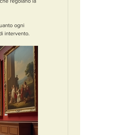
che regolano la 
quanto ogni 
di intervento.