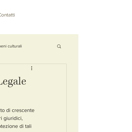
ontatti
beni culturali
ministero della cultura
Legale
one di beni culturali
ito di crescente 
 giuridici, 
ezione di tali 