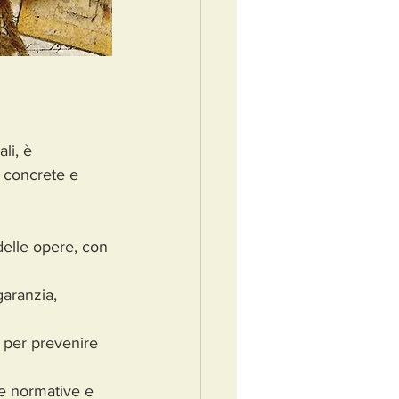
li, è 
i concrete e 
delle opere, con 
garanzia, 
 per prevenire 
e normative e 