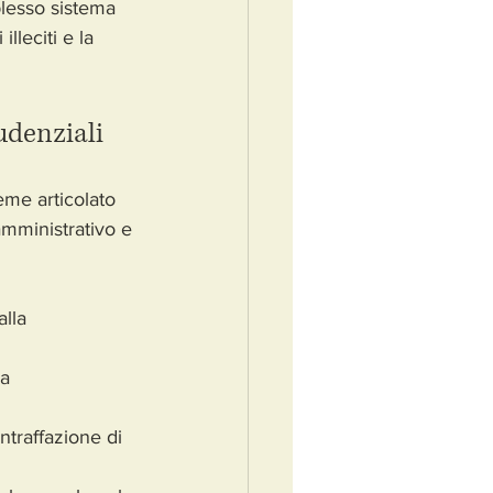
plesso sistema 
lleciti e la 
rudenziali
eme articolato 
 amministrativo e 
alla 
a 
contraffazione di 