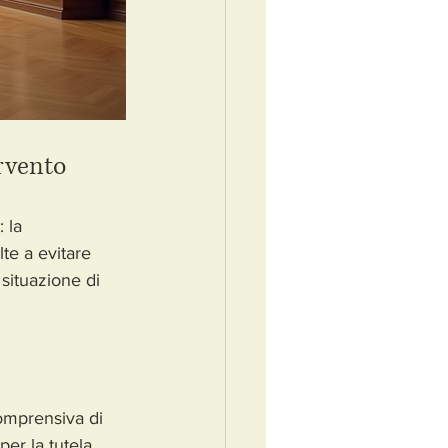
ervento
 la 
te a evitare 
 situazione di 
omprensiva di 
er la tutela.