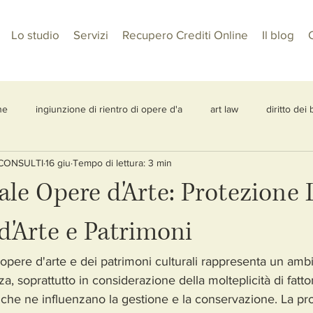
Lo studio
Servizi
Recupero Crediti Online
Il blog
C
ne
ingiunzione di rientro di opere d'a
art law
diritto dei 
ECONSULTI
16 giu
Tempo di lettura: 3 min
sportazione di opere d'arte
Due diligence
acquisto coattivo
ale Opere d'Arte: Protezione 
mento UE 880/2019
circolazione internazionale arte
importazi
d'Arte e Patrimoni
e opere d'arte e dei patrimoni culturali rappresenta un amb
a, soprattutto in considerazione della molteplicità di fattori
 che ne influenzano la gestione e la conservazione. La prot