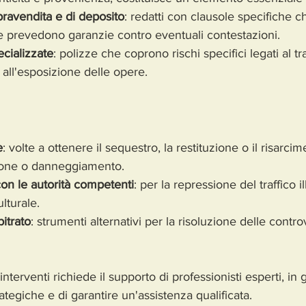
pravendita e di deposito
: redatti con clausole specifiche ch
ti e prevedono garanzie contro eventuali contestazioni.
ecializzate
: polizze che coprono rischi specifici legati al tra
all'esposizione delle opere.
e
: volte a ottenere il sequestro, la restituzione o il risarcim
zione o danneggiamento.
on le autorità competenti
: per la repressione del traffico il
lturale.
itrato
: strumenti alternativi per la risoluzione delle contr
interventi richiede il supporto di professionisti esperti, in 
rategiche e di garantire un'assistenza qualificata.