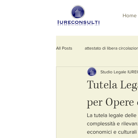
Home
All Posts
attestato di libera circolazio
Studio Legale IUR
esportazione di beni culturali
e
Tutela Leg
licenza di importazione
regola
per Opere 
La tutela legale dell
complessità e rilevanz
economici e culturali