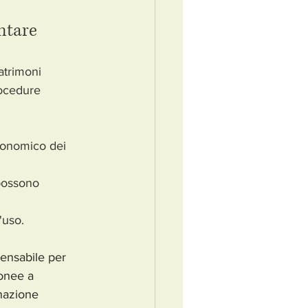
ntare
atrimoni 
rocedure 
economico dei 
 possono 
d'uso.
spensabile per 
donee a 
enazione 