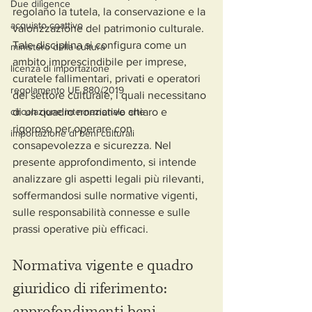
Due diligence
regolano la tutela, la conservazione e la 
acquisto coattivo
valorizzazione del patrimonio culturale. 
Tale disciplina si configura come un 
ministero della cultura
ambito imprescindibile per imprese, 
licenza di importazione
curatele fallimentari, privati e operatori 
regolamento UE 880/2019
del settore culturale, i quali necessitano 
circolazione internazionale arte
di un quadro normativo chiaro e 
rigoroso per operare con 
importazione di beni culturali
consapevolezza e sicurezza. Nel 
presente approfondimento, si intende 
analizzare gli aspetti legali più rilevanti, 
soffermandosi sulle normative vigenti, 
sulle responsabilità connesse e sulle 
prassi operative più efficaci.
Normativa vigente e quadro 
giuridico di riferimento: 
approfondimenti beni 