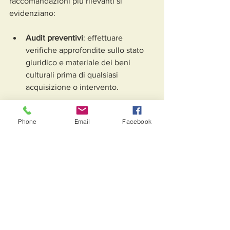
raccomandazioni più rilevanti si 
evidenziano:
Audit preventivi
: effettuare 
verifiche approfondite sullo stato 
giuridico e materiale dei beni 
culturali prima di qualsiasi 
acquisizione o intervento.
Consulenza legale specializzata
: 
Phone
Email
Facebook
avvalersi di professionisti esperti in 
diritto dei beni culturali per 
orientare le scelte e garantire la 
conformità normativa.
Collaborazione con enti pubblici
: 
instaurare rapporti di cooperazione 
con soprintendenze, musei e 
istituzioni culturali per favorire la 