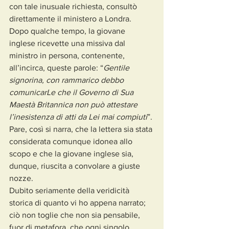
con tale inusuale richiesta, consultò 
direttamente il ministero a Londra.
Dopo qualche tempo, la giovane 
inglese ricevette una missiva dal 
ministro in persona, contenente, 
all’incirca, queste parole: “
Gentile 
signorina, con rammarico debbo 
comunicarLe che il Governo di Sua 
Maestà Britannica non può attestare 
l’inesistenza di atti da Lei mai compiuti
”.
Pare, così si narra, che la lettera sia stata 
considerata comunque idonea allo 
scopo e che la giovane inglese sia, 
dunque, riuscita a convolare a giuste 
nozze.
Dubito seriamente della veridicità 
storica di quanto vi ho appena narrato; 
ciò non toglie che non sia pensabile, 
fuor di metafora, che ogni singolo 