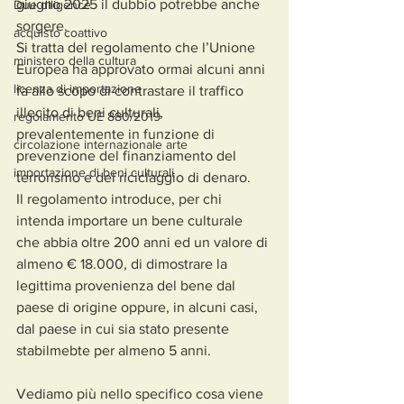
giugno 2025 il dubbio potrebbe anche 
Due diligence
sorgere.
acquisto coattivo
Si tratta del regolamento che l’Unione 
ministero della cultura
Europea ha approvato ormai alcuni anni 
licenza di importazione
fa allo scopo di contrastare il traffico 
illecito di beni culturali, 
regolamento UE 880/2019
prevalentemente in funzione di 
circolazione internazionale arte
prevenzione del finanziamento del 
importazione di beni culturali
terrorismo e del riciclaggio di denaro.
Il regolamento introduce, per chi 
intenda importare un bene culturale 
che abbia oltre 200 anni ed un valore di 
almeno € 18.000, di dimostrare la 
legittima provenienza del bene dal 
paese di origine oppure, in alcuni casi, 
dal paese in cui sia stato presente 
stabilmebte per almeno 5 anni.
Vediamo più nello specifico cosa viene 