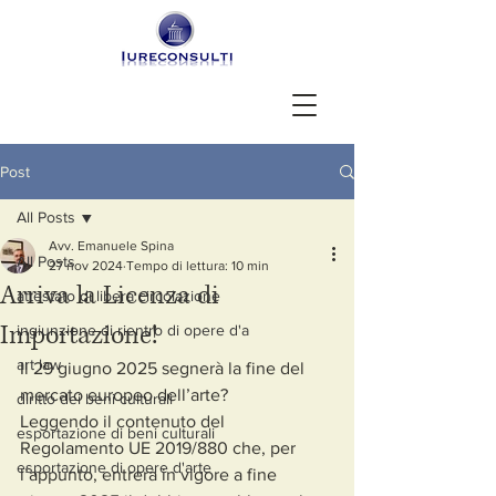
Post
All Posts
Avv. Emanuele Spina
All Posts
27 nov 2024
Tempo di lettura: 10 min
Arriva la Licenza di
attestato di libera circolazione
Importazione!
ingiunzione di rientro di opere d'a
art law
Il 29 giugno 2025 segnerà la fine del 
mercato europeo dell’arte?
diritto dei beni culturali
Leggendo il contenuto del 
esportazione di beni culturali
Regolamento UE 2019/880 che, per 
esportazione di opere d'arte
l’appunto, entrerà in vigore a fine 